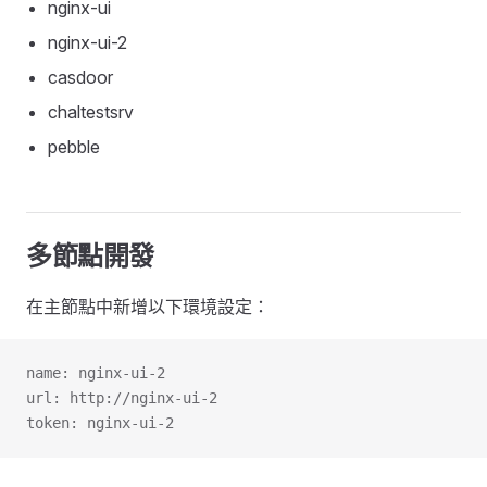
nginx-ui
nginx-ui-2
casdoor
chaltestsrv
pebble
多節點開發
在主節點中新增以下環境設定：
name: nginx-ui-2
url: http://nginx-ui-2
token: nginx-ui-2