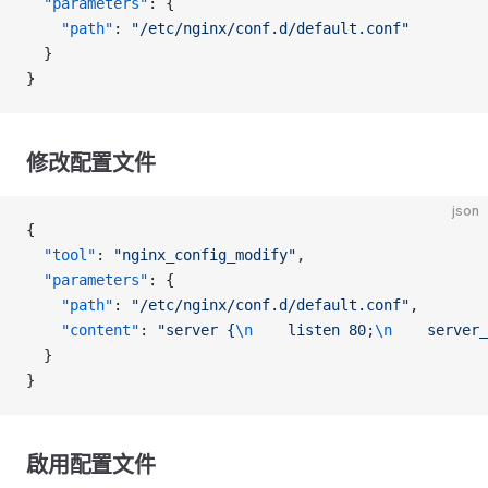
  "parameters"
: {
    "path"
: 
"/etc/nginx/conf.d/default.conf"
  }
}
修改配置文件
json
{
  "tool"
: 
"nginx_config_modify"
,
  "parameters"
: {
    "path"
: 
"/etc/nginx/conf.d/default.conf"
,
    "content"
: 
"server {
\n
    listen 80;
\n
    server_
  }
}
啟用配置文件