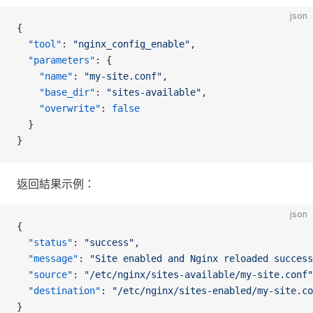
json
{
  "tool"
: 
"nginx_config_enable"
,
  "parameters"
: {
    "name"
: 
"my-site.conf"
,
    "base_dir"
: 
"sites-available"
,
    "overwrite"
: 
false
  }
}
返回結果示例：
json
{
  "status"
: 
"success"
,
  "message"
: 
"Site enabled and Nginx reloaded success
  "source"
: 
"/etc/nginx/sites-available/my-site.conf"
  "destination"
: 
"/etc/nginx/sites-enabled/my-site.co
}