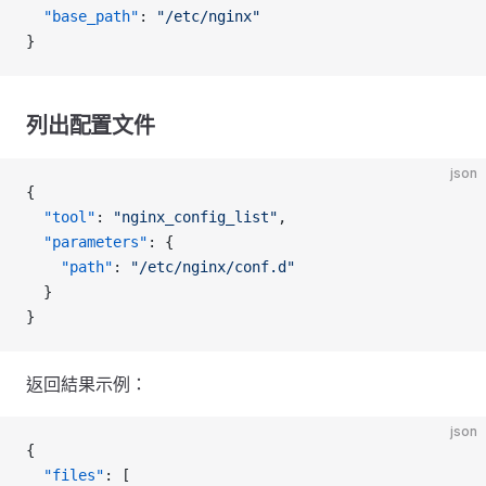
  "base_path"
: 
"/etc/nginx"
}
列出配置文件
json
{
  "tool"
: 
"nginx_config_list"
,
  "parameters"
: {
    "path"
: 
"/etc/nginx/conf.d"
  }
}
返回結果示例：
json
{
  "files"
: [