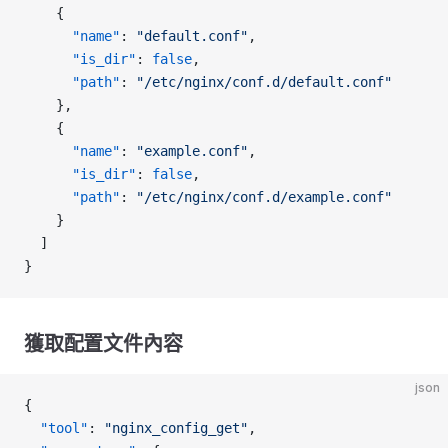
    {
      "name"
: 
"default.conf"
,
      "is_dir"
: 
false
,
      "path"
: 
"/etc/nginx/conf.d/default.conf"
    },
    {
      "name"
: 
"example.conf"
,
      "is_dir"
: 
false
,
      "path"
: 
"/etc/nginx/conf.d/example.conf"
    }
  ]
}
獲取配置文件內容
json
{
  "tool"
: 
"nginx_config_get"
,