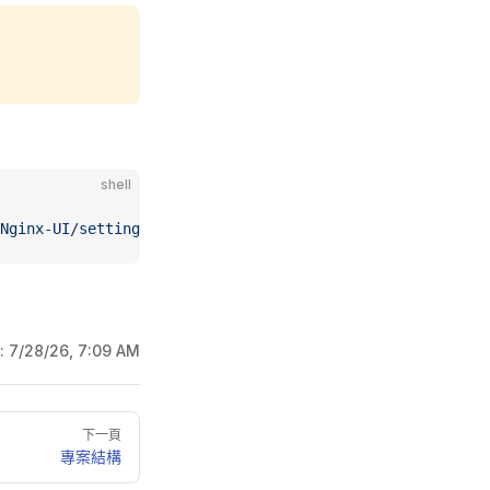
shell
Nginx-UI/settings.buildTime=$(
date
 +%s)'"
 -o
 nginx-ui
 -v
:
7/28/26, 7:09 AM
下一頁
專案結構