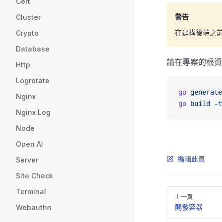
Cert
警告
Cluster
在建構後端之
Crypto
Database
請在專案的根資
Http
Logrotate
go
 generate
Nginx
go
 build
 -t
Nginx Log
Node
Open AI
編輯此頁
Server
Site Check
Terminal
Pager
上一頁
開發容器
Webauthn