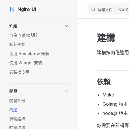
Nginx UI
搜尋文件
K
Skip to content
Sidebar Navigation
介紹
建構
何為 Nginx UI?
即刻開始
建構指南僅適
使用 Homebrew 安裝
使用 Winget 安裝
安裝指令碼
依賴
開發
Make
開發容器
Golang 版本
構建
node.js 版
專案結構
你需要在建構專
配置模板