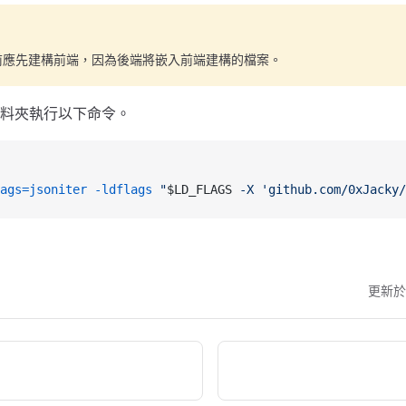
前應先建構前端，因為後端將嵌入前端建構的檔案。
料夾執行以下命令。
ags=jsoniter
 -ldflags
 "
$LD_FLAGS
 -X 'github.com/0xJacky/
更新於